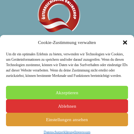
Cookie-Zustimmung verwalten
Um dir ein optimales Erlebnis zu bieten, verwenden wir Technologien wie Cookies,
um Geräteinformationen zu speichern und/oder darauf zuzugreifen. Wenn du diesen
Kundenservice
Technologien zustimmst, können wir Daten wie das Surfverhalten oder eindeutige IDs
auf dieser Website verarbeiten. Wenn du deine Zustimmung nicht erteilst oder
zurückziehst, können bestimmte Merkmale und Funktionen beeinträchtigt werden.
Warenkorb
Kassa
Mein Konto
Widerrufsbelehrung
Akzeptieren
Versand & Rückgabe
Zahlungsarten
Ablehnen
Copyright © 2026 | Made with ❤ in Austria by
Christoph
Purin
Einstellungen ansehen
Impressum
|
Datenschutz
|
AGB
Datenschutzerklärung
Impressum