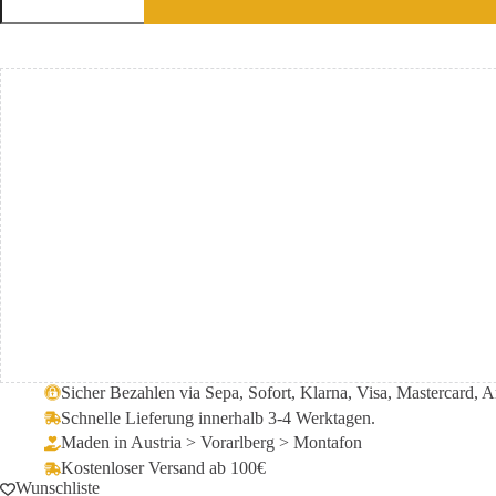
A
l
t
e
r
n
a
t
i
v
e
:
Sicher Bezahlen via Sepa, Sofort, Klarna, Vi­sa, Mas­ter­card
Schnelle Lieferung innerhalb 3-4 Werktagen.
Maden in Austria > Vorarlberg > Montafon
Kostenloser Versand ab 100€
Wunschliste