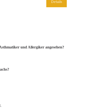
Details
Asthmatiker und Allergiker angesehen?
wachs?
d.