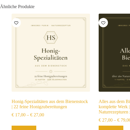
Ähnliche Produkte
Honig-Spezialitäten aus dem Bienenstock
Alles aus dem B
| 22 feine Honigzubereitungen
komplette Werk |
Naturrezepturen
€
17,00
–
€
27,00
€
27,00
–
€
79,0